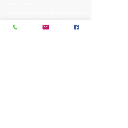
genomen werd.
Tevens heb ik RNV Beheer ingeschakeld voor het
opstellen van contracten, juridisch advies en
incasso’s.
Hiermee is er voor mij een grote zorg uit
handen genomen en zijn er uit negatieve
kwesties positieve resultaten gevloeid.''
Theo Alders - Altrack Aarle Rixtel