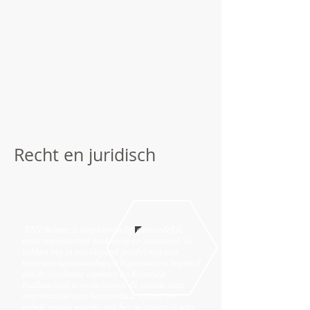
Recht en juridisch
''RNV Beheer is laagdrempelig, gemoedelijk,
maar tegelijkertijd deskundig en punctueel. Ze
hebben mij in een slopend geschil met een
verzekeringsmaatschappij bijgestaan en begeleid
om de juridische aspecten en financiële
haalbaarheid te verhelderen. Ze toonde zich
zeer betrokken en betrouwbaar tijdens het
gehele proces waarbij ook het na-traject in acht